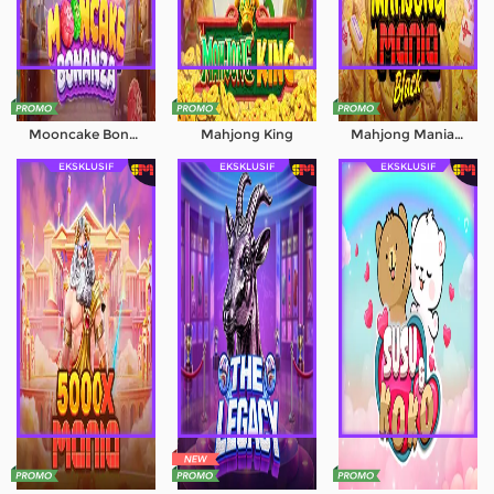
Mooncake Bonanza
Mahjong King
Mahjong Mania Black
EKSKLUSIF
EKSKLUSIF
EKSKLUSIF