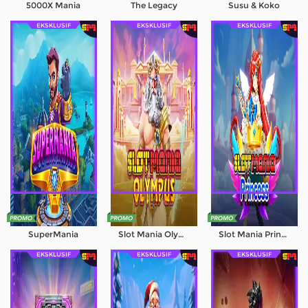
5000X Mania
The Legacy
Susu & Koko
EKSKLUSIF
EKSKLUSIF
EKSKLUSIF
SuperMania
Slot Mania Olympus
Slot Mania Princess
EKSKLUSIF
EKSKLUSIF
EKSKLUSIF