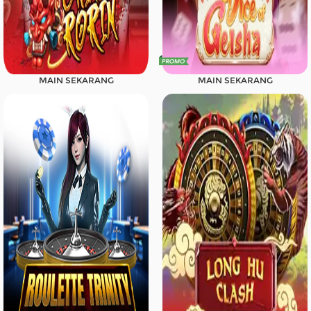
Promosi
Hubungi Kami
Live Chat
MAIN SEKARANG
MAIN SEKARANG
Pengaduan Customer
Pilih Bahasa:
MASUK
DAFTAR
&copy; KIOSBET: Situs Judi Bola dan Slot Gacor
Terpercaya. Hak Cipta Dilindungi.