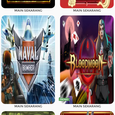
MAIN SEKARANG
MAIN SEKARANG
MAIN SEKARANG
MAIN SEKARANG