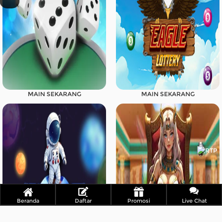
MAIN SEKARANG
MAIN SEKARANG
Beranda
Daftar
Promosi
Live Chat