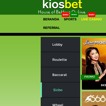
BARU
BARU
PROMO
BERANDA
SPORTS
LIVE CASINO
INFO TERBARU:
Dengan 
REFERRAL
Beranda
Casino
Meja
Lobby
Baccarat
Roulette
Sicbo
Blackjack
Roulette
Wheel
Dragon Tiger
DAFTAR
Baccarat
PROMO
KEM
SIC
SIC
Sicbo
Meja
Baccarat
Roulette
Wheel
Sic Bo