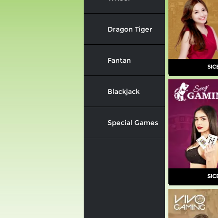
Dragon Tiger
Special Games
Dragon Tiger
DAFTAR
KEM
Fantan
SIC
SIC
Meja
Blackjack
Baccarat
Dragon Tiger
Sicbo
Roulette
Special Games
DAFTAR
KEM
SIC
SIC
Meja
Baccarat
Roulette
Blackjack