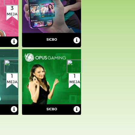
Rb
10Jt
3
Rb
20Jt
Rb
10Jt
MEJA
DAFTAR
MASUK
ASUK
KEMBALI
SICBO
SICBO
in
Max
Meja
Min
Max
Rb
30Jt
Baccarat
1Rb
20Jt
Rb
30Jt
Roulette
1Rb
20Jt
Rb
30Jt
Sicbo
1Rb
20Jt
Rb
30Jt
Dragon Tiger
1Rb
20Jt
1
1
MEJA
MEJA
ASUK
DAFTAR
MASUK
KEMBALI
SICBO
SICBO