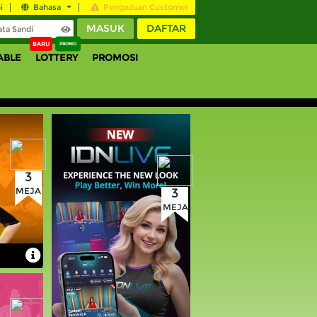
i
Bahasa
Pengaduan Customer
DAFTAR
BARU
PROMO
ABLE
LOTTERY
PROMOSI
inimal deposit hanya 25 ribu dan nikmati promo menarik lainnya..Kami tida
in
Max
Meja
Min
Max
Rb
5Jt
Baccarat
1Rb
5Jt
Rb
20Jt
Dragon Tiger
1Rb
5Jt
Rb
25Jt
Roulette
1Rb
5Jt
Rb
50Jt
Sicbo
1Rb
5Jt
3
Rb
1Jt
Special Games
1Rb
5Jt
Rb
5Jt
MEJA
3
MEJA
ASUK
in
Max
Rb
20Jt
Rb
10Jt
Rb
10Jt