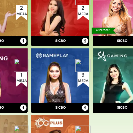
10Rb
10Jt
Dragon Tiger
5Rb
30Jt
Dragon Tiger
10
2
2
1Rb
2Jt
Blackjack
10
Wheel
1
MEJA
MEJA
MASUK
DAFTAR
MASUK
DAFTAR
M
PROMO
BALI
KEMBALI
KEMBALI
BO
SICBO
SICBO
BO
SICBO
SICBO
Min
Max
Meja
Min
Max
Meja
M
10Rb
30Jt
Baccarat
5Rb
30Jt
Baccarat
1
10Rb
30Jt
Sicbo
500
250Rb
Dragon Tiger
1
10Rb
30Jt
Roulette
1Rb
300Rb
Roulette
1
10Rb
30Jt
Dragon Tiger
5Rb
1,9Jt
Sicbo
1
1
9
Special Games
500
1,9Jt
MEJA
MEJA
MASUK
DAFTAR
MASUK
DAFTAR
M
BALI
KEMBALI
KEMBALI
BO
SICBO
SICBO
BO
SICBO
SICBO
Min
Max
Meja
Min
Max
5Rb
30Jt
Baccarat
1Rb
10Jt
1Rb
30Jt
Dragon Tiger
1Rb
10Jt
250Rb
30Jt
Roulette
1Rb
10Jt